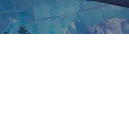
手机版九游游戏平台
九游官网
公司成立于2011年，总部位于湖南省湘潭市。自成
立以来，极光公司专注于电子游戏的研发、发行及相关娱乐
产品的开发，致力于为全球玩家提供独特的游戏体验和高品
质的娱乐内容。凭借深厚的技术实力和对游戏行业趋势的敏
锐洞察，极光公司迅速成为国内外知名的游戏开发公司之
一，尤其在移动游戏和虚拟现实（VR）领域具有强大的研
发能力。